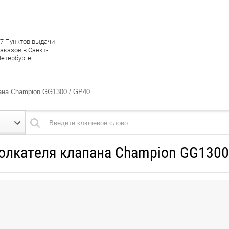
7 Пунктов выдачи
аказов в Санкт-
етербурге.
ана Champion GG1300 / GP40
олкателя клапана Champion GG1300